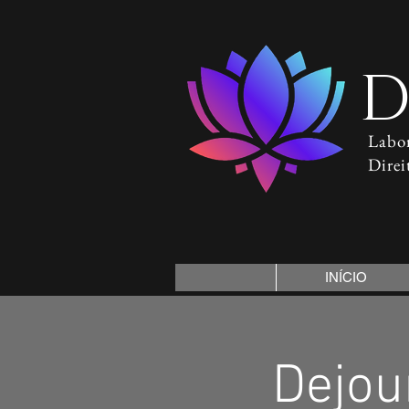
D
Labor
Direi
INÍCIO
Dejou