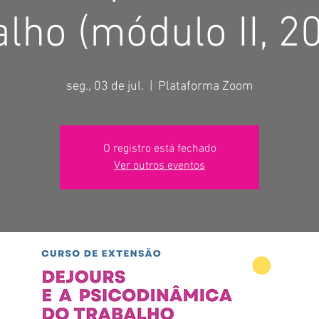
lho (módulo II, 2
seg., 03 de jul.
  |  
Plataforma Zoom
O registro está fechado
Ver outros eventos